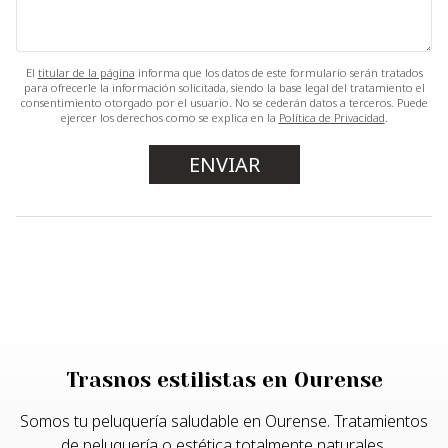
El
titular de la página
informa que los datos de este formulario serán tratados
para ofrecerle la información solicitada, siendo la base legal del tratamiento el
consentimiento otorgado por el usuario. No se cederán datos a terceros. Puede
ejercer los derechos como se explica en la
Política de Privacidad
.
Trasnos estilistas en Ourense
Somos tu peluquería saludable en Ourense. Tratamientos
de peluquería o estética totalmente naturales.