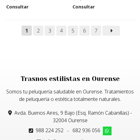
Consultar
Consultar
1
2
3
4
5
6
7
Trasnos estilistas en Ourense
Somos tu peluquería saludable en Ourense. Tratamientos
de peluquería o estética totalmente naturales.
Avda. Buenos Aires, 9 Bajo (Esq. Ramón Cabanillas) -
32004 Ourense
988 224 252
-
682 936 056