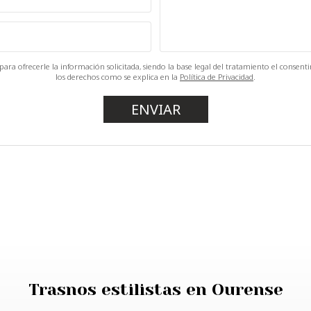
ara ofrecerle la información solicitada, siendo la base legal del tratamiento el consen
los derechos como se explica en la
Política de Privacidad
.
Trasnos estilistas en Ourense