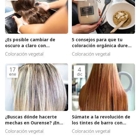
¿Es posible cambiar de
5 consejos para que tu
oscuro a claro con
coloración orgánica dure
coloraciones sensibles?
mucho más
Coloración vegetal
Coloración vegetal
17
4
ene
dic
¿Buscas dónde hacerte
Súmate a la revolución de
mechas en Ourense? ¡En
los tintes de barro con
Trasnos Estilistas somos
Trasnos Estilistas
Coloración vegetal
Coloración vegetal
expertos!