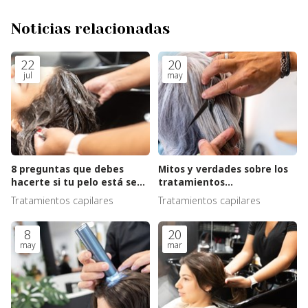
Noticias relacionadas
22
20
jul
may
8 preguntas que debes
Mitos y verdades sobre los
hacerte si tu pelo está seco
tratamientos
y sin vida
antiencrespamiento
Tratamientos capilares
Tratamientos capilares
8
20
may
mar