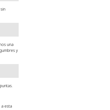
 sin
amos una
legumbres y
puntas.
 a esta