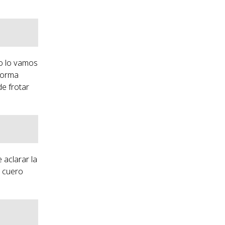
o lo vamos
 forma
e frotar
 aclarar la
l cuero