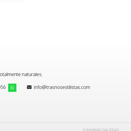
otalmente naturales.
056
info@trasnosestilistas.com
© PÁXINAS GALEGAS