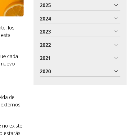
2025
2024
te, los
2023
 esta
2022
que cada
2021
e nuevo
2020
vida de
s externos
 no existe
no estarás