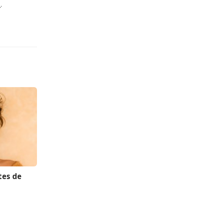
o
.
tes de