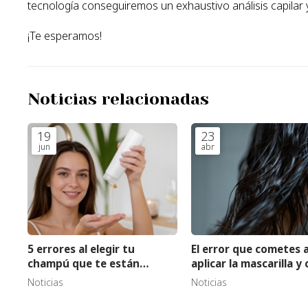
tecnología conseguiremos un exhaustivo análisis capilar
¡Te esperamos!
Noticias relacionadas
19
23
jun
abr
5 errores al elegir tu
El error que cometes a
champú que te están
aplicar la mascarilla 
dañando el pelo
solucionarlo
Noticias
Noticias