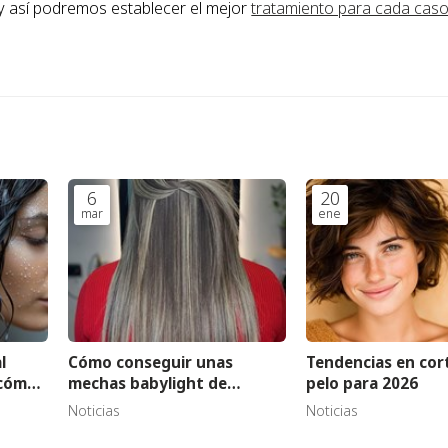
 y así podremos establecer el mejor
tratamiento para cada cas
6
20
mar
ene
l
Cómo conseguir unas
Tendencias en cor
y cómo
mechas babylight de
pelo para 2026
aspecto natural y sutil
Noticias
Noticias