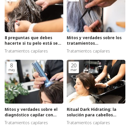
8 preguntas que debes
Mitos y verdades sobre los
hacerte si tu pelo está seco
tratamientos
y sin vida
antiencrespamiento
Tratamientos capilares
Tratamientos capilares
8
20
may
mar
Mitos y verdades sobre el
Ritual Dark Hidrating: la
diagnóstico capilar con
solución para cabellos
microcámara
secos y con problemas de
Tratamientos capilares
Tratamientos capilares
psoriasis y caspa