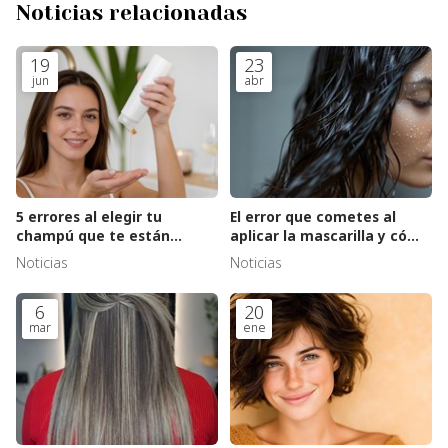
Noticias relacionadas
19
23
jun
abr
5 errores al elegir tu
El error que cometes al
champú que te están
aplicar la mascarilla y cómo
dañando el pelo
solucionarlo
Noticias
Noticias
6
20
mar
ene