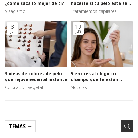
¿cómo saca lo mejor de ti?
hacerte si tu pelo está seco
y sin vida
Visagismo
Tratamientos capilares
8
19
jul
jun
9 ideas de colores de pelo
5 errores al elegir tu
que rejuvenecen al instante
champú que te están
dañando el pelo
Coloración vegetal
Noticias
TEMAS