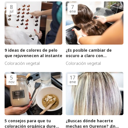
8
7
jul
ene
9 ideas de colores de pelo
¿Es posible cambiar de
que rejuvenecen al instante
oscuro a claro con
coloraciones sensibles?
Coloración vegetal
Coloración vegetal
5
17
nov
ene
5 consejos para que tu
¿Buscas dónde hacerte
coloración orgánica dure
mechas en Ourense? ¡En