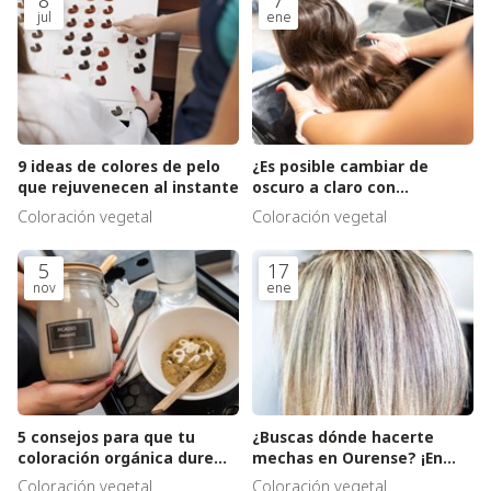
jul
ene
9 ideas de colores de pelo
¿Es posible cambiar de
que rejuvenecen al instante
oscuro a claro con
coloraciones sensibles?
Coloración vegetal
Coloración vegetal
5
17
nov
ene
5 consejos para que tu
¿Buscas dónde hacerte
coloración orgánica dure
mechas en Ourense? ¡En
mucho más
Trasnos Estilistas somos
Coloración vegetal
Coloración vegetal